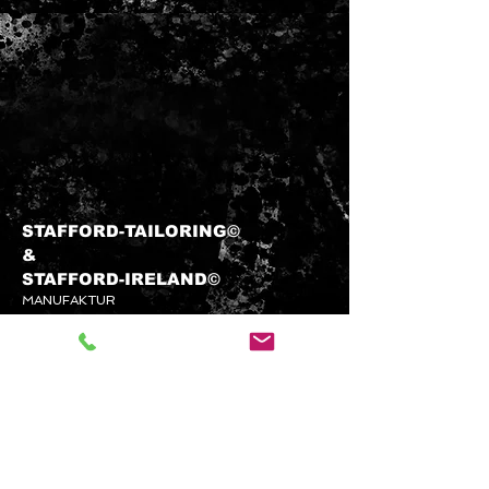
STAFFORD-TAILORING©
&​
STAFFORD-
IRELAND©
MANUFAKTUR
info@stafford-tailoring.com
Tel.:
+49 (0) 1573 5 60 80 70
Kundenservice
KONTAKTIEREN