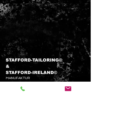
STAFFORD-TAILORING©
&​
STAFFORD-
IRELAND©
MANUFAKTUR
info@stafford-tailoring.com
Tel.:
+49 (0) 1573 5 60 80 70
Kundenservice
KONTAKTIEREN