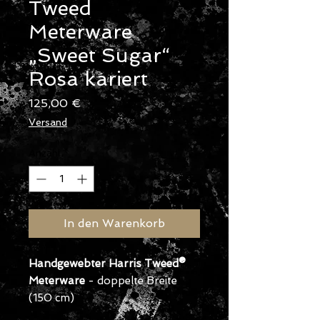
Tweed
Meterware
„Sweet Sugar“
Rosa kariert
Preis
125,00 €
Versand
Anzahl
*
In den Warenkorb
Handgewebter Harris Tweed®
Meterware
- doppelte Breite
(150 cm)