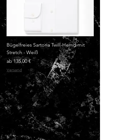
Bügelfreies Sartoria Twill-Hemd mit
Bügelfreies Sartoria
Stretch - Weiß
Stretch - Hellblau
Sale-Preis
Sale-Preis
ab
135,00 €
ab
Versand
Versand