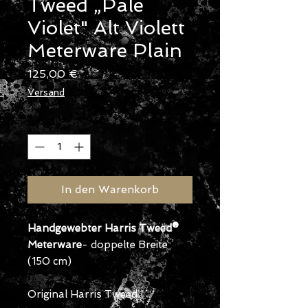
Tweed „Pale
Violet" Alt Violett
Meterware Plain
Preis
125,00 €
Versand
Anzahl
*
In den Warenkorb
Handgewebter Harris Tweed®
Meterware
- doppelte Breite
(150 cm)
Original Harris Tweed