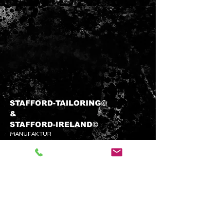
STAFFORD-TAILORING©
&​
STAFFORD-
IRELAND©
MANUFAKTUR
info@stafford-tailoring.com
Tel.:
+49 (0) 1573 5 60 80 70
Kundenservice
KONTAKTIEREN