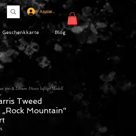
Anmelden
Geschenkkarte
Blog
s 100 % Leinen: Dieses luftige Modell
r
arris Tweed
 „Rock Mountain“
rt
95