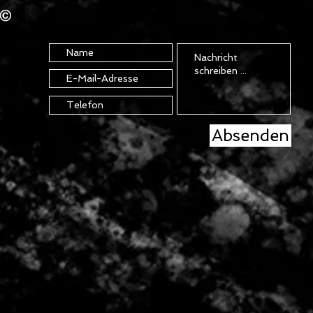
D©
Absenden