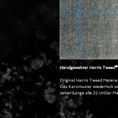
Handgewebter Harris Tweed
Original Harris Tweed Meterw
Das Karomuster wiederholt sich
seiner Länge alle 22 cmDer Mar
15.000–20.000 Martindale. Di
Vielzahl an Einsatzmöglichkeit
Polsterungen. Die Farb- und R