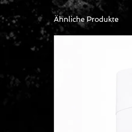
immer frisches Aussehen.Das G
pro Meter doppelter Breite (1
erhalten Sie ein Original Labe
Ähnliche Produkte
Aufsichtsbehörde. Ab 5m wird 
Die Menge 1 entspricht einem 