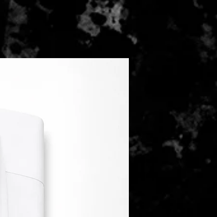
heit, der Nachfrage und den
ng,, das berühmte Orb Mark zu
wischen Deutschland und dem
Harris Tweed zertifiziert.
eich kommt es zu Verzögerungen
che Reinigung
ertigung übernehmen wir für Sie
leibt innerhalb Deutschlands für
ei.