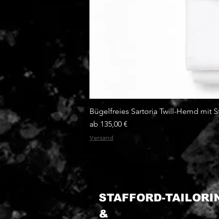
Bügelfreies Sartoria Twill-Hemd mit S
Sale-Preis
ab
135,00 €
Versand
STAFFORD-TAILOR
&​