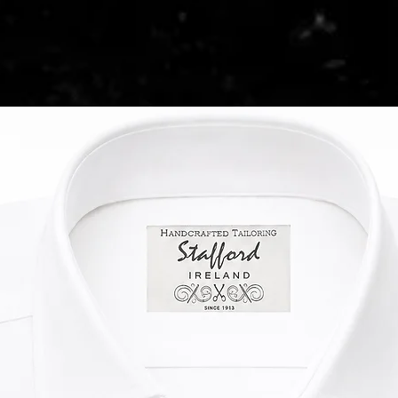
ewicht pro Meter liegt bei ca. 550 g
Aufgrund der Selten
behördlichen Prüfu
Zollbestimmungen z
00 cm x 150 cm). Pro bestellten Meter
tragen, das ihn als 
Vereinigten Königr
l von der Schottischen
Stoff: 100 % Wolle
in der Lieferkette.
ein extra großes Label beigelegt.
Pflege: Nur chemis
Die gesamte Zollabf
und die Bestellung b
Meter.
Sie versandkostenfr