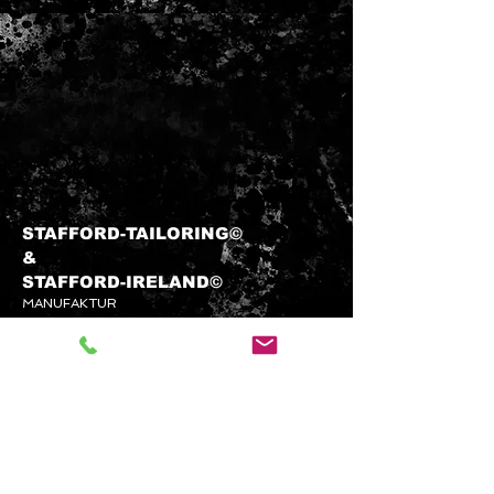
Herstellung. Gefertigt in
traditionellen Tuchfabriken,
verbindet er jahrhundertealtes
Handwerkswissen mit zeitgemäßen
Ansprüchen an Komfort, Stil und
Nachhaltigkeit. Damit ist Loden
nicht nur ein Stoff, sondern ein
Stück gelebter Textilgeschichte.
STAFFORD-TAILORING©
&​
STAFFORD-
IRELAND©
MANUFAKTUR
info@stafford-tailoring.com
Tel.:
+49 (0) 1573 5 60 80 70
Kundenservice
KONTAKTIEREN