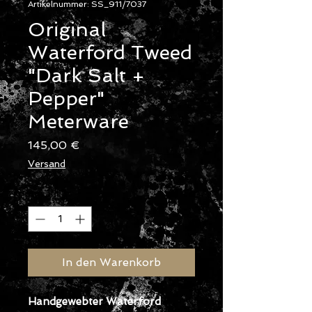
Artikelnummer: SS_911/7037
Original
Waterford Tweed
"Dark Salt +
Pepper"
Meterware
Preis
145,00 €
Versand
Anzahl
*
In den Warenkorb
Handgewebter Waterford