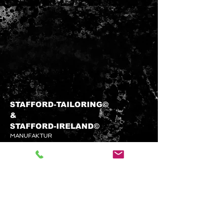
individuelle Beratung
kontaktieren Sie gerne
unseren
Kundenservice
.
STAFFORD-TAILORING©
&​
STAFFORD-
IRELAND©
MANUFAKTUR
info@stafford-tailoring.com
Tel.:
+49 (0) 1573 5 60 80 70
Kundenservice
KONTAKTIEREN