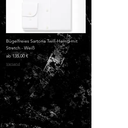
Bügelfreies Sartoria Twill-Hemd mit
Bügelfreies Sartoria
Stretch - Weiß
Stretch - Hellblau
Sale-Preis
Sale-Preis
ab
135,00 €
ab
Versand
Versand