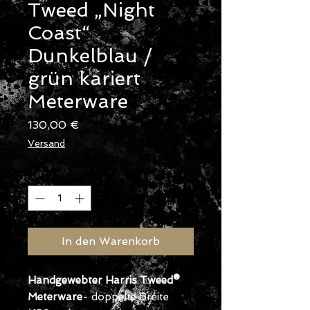
Tweed „Night
Coast“
Dunkelblau /
grün kariert
Meterware
Preis
130,00 €
Versand
Anzahl
*
In den Warenkorb
Handgewebter Harris Tweed®
Meterware
- doppelte Breite