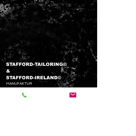
STAFFORD-TAILORING©
&​
STAFFORD-
IRELAND©
MANUFAKTUR
info@stafford-tailoring.com
Tel.:
+49 (0) 1573 5 60 80 70
Kundenservice
KONTAKTIEREN