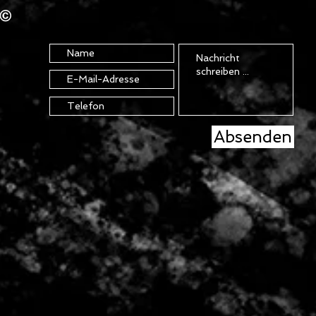
D©
Absenden