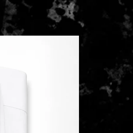
heit, der Nachfrage und den
ng,, das berühmte Orb Mark zu
wischen Deutschland und dem
Harris Tweed zertifiziert.
eich kommt es zu Verzögerungen
che Reinigung
ertigung übernehmen wir für Sie
leibt innerhalb Deutschlands für
ei.