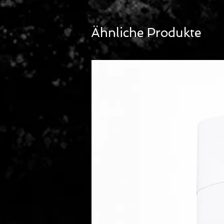
immer frisches Aussehen.Das G
pro Meter doppelter Breite (1
erhalten Sie ein Original Labe
Ähnliche Produkte
Aufsichtsbehörde. Ab 5m wird 
Die Menge 1 entspricht einem 