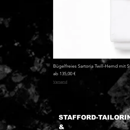
Bügelfreies Sartoria Twill-Hemd mit S
Sale-Preis
ab
135,00 €
Versand
STAFFORD-TAILOR
&​