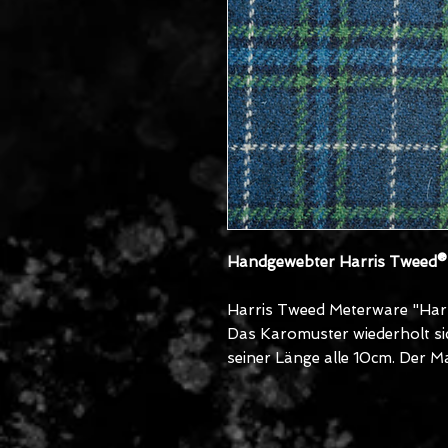
Handgewebter Harris Tweed
Harris Tweed Meterware "Harr
Das Karomuster wiederholt sich
seiner Länge alle 10cm. Der Ma
15.000–20.000 Martindale. Di
Vielzahl an Einsatzmöglichkeit
Polsterungen. Die Farb- und R