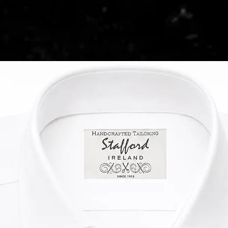
Aufgrund der Selten
ewicht pro Meter liegt bei ca. 550 g
behördlichen Prüfu
Zollbestimmungen z
00 cm x 150 cm). Pro bestellten Meter
tragen, das ihn als 
Vereinigten Königr
Stoff: 100 % Wolle
l von der Schottischen
in der Lieferkette.
Pflege: Nur chemis
ein extra großes Label beigelegt.
Die gesamte Zollabf
und die Bestellung b
Meter.
Sie versandkostenfr