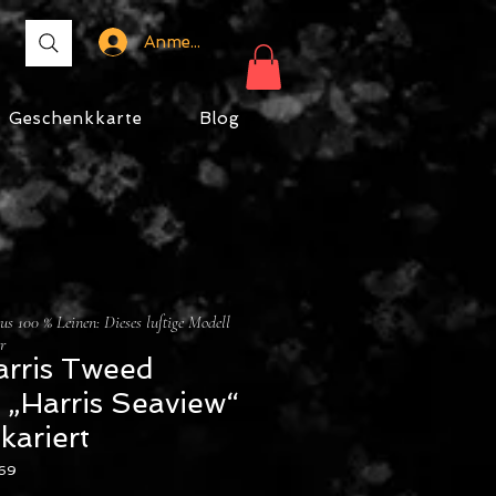
Anmelden
Geschenkkarte
Blog
s 100 % Leinen: Dieses luftige Modell
r
arris Tweed
 „Harris Seaview“
kariert
169