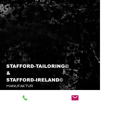
STAFFORD-TAILORING©
&​
STAFFORD-
IRELAND©
MANUFAKTUR
info@stafford-tailoring.com
Tel.:
+49 (0) 1573 5 60 80 70
Kundenservice
KONTAKTIEREN