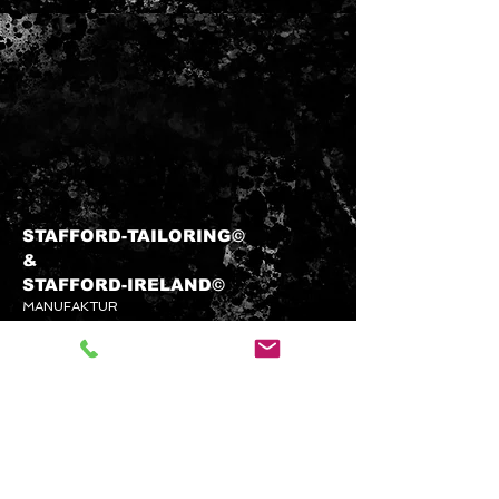
STAFFORD-TAILORING©
&​
STAFFORD-
IRELAND©
MANUFAKTUR
info@stafford-tailoring.com
Tel.:
+49 (0) 1573 5 60 80 70
Kundenservice
KONTAKTIEREN