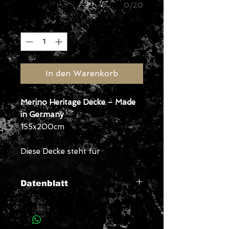
0/20
Anzahl
*
In den Warenkorb
Merino Heritage Decke – Made
in Germany
155x200cm
Diese Decke steht für
kompromisslose Regionalität
und echte Handwerksqualität.
Datenblatt
Gefertigt aus ausgewählter
Merinowolle süddeutscher
Merino Heritage Decke
Schäfer, vereint sie natürliche
Material:
100 % Merinowolle
Herkunft der
Herkunft mit