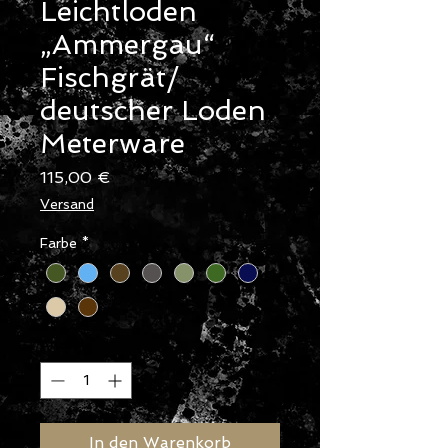
Leichtloden
„Ammergau“
Fischgrät/
deutscher Loden
Meterware
Preis
115,00 €
Versand
Farbe
*
Anzahl
*
In den Warenkorb