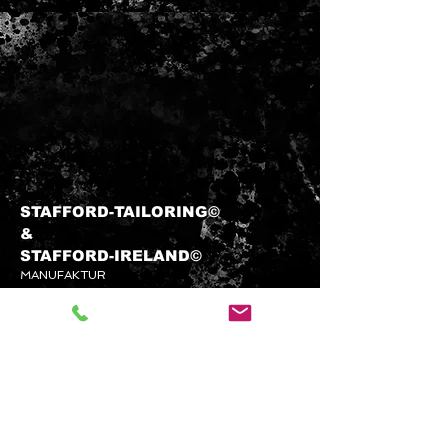
Charakter zu verlieren.
Echter deutscher Loden steht bis
heute für Qualität, Beständigkeit
und verantwortungsvolle
Herstellung. Gefertigt in
traditionellen Tuchfabriken,
verbindet er jahrhundertealtes
Handwerkswissen mit zeitgemäßen
Ansprüchen an Komfort, Stil und
Nachhaltigkeit. Damit ist Loden
STAFFORD-TAILORING©
nicht nur ein Stoff, sondern ein
&​
Stück gelebter Textilgeschichte.
STAFFORD-
IRELAND©
MANUFAKTUR
info@stafford-tailoring.com
Tel.:
+49 (0) 1573 5 60 80 70
Kundenservice
KONTAKTIEREN