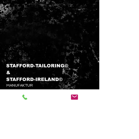
STAFFORD-TAILORING©
&​
STAFFORD-
IRELAND©
MANUFAKTUR
info@stafford-tailoring.com
Tel.:
+49 (0) 1573 5 60 80 70
Kundenservice
KONTAKTIEREN