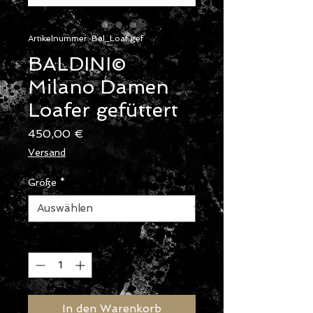
Artikelnummer: Bal_Loaf.gef
BALDINI©
Milano Damen
Loafer gefüttert
Preis
450,00 €
Versand
Größe
*
Anzahl
*
In den Warenkorb