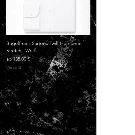
Bügelfreies Sartoria Twill-Hemd mit
Bügelfreies Sartoria
Stretch - Weiß
Stretch - Hellblau
Sale-Preis
Sale-Preis
ab
135,00 €
ab
Versand
Versand